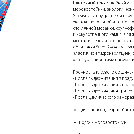
Плиточный тонкослойный клей
морозостойкий, экологически
2-6 мм. Для внутренних и нар
укладки напольной и настенно
стеклянной мозаики, крупноф
и искусственного камня. Для
местах интенсивного потока л
облицовки бассейнов, душевых
эластичной гидроизоляцией, 
эксплуатационными нагрузка
Прочность клеевого соединен
- После выдерживания в воздуш
- После выдерживания в водной
- После выдерживания при темп
- После циклического замораж
Для фасадов, террас, балк
Водо- и морозостойкий