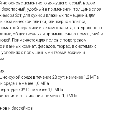
 на основе цементного вяжущего, серый, водои
 безопасный, удобный в применении, толщина слоя
ужных работ, для сухих и влажных помещений, для
й керамической плитки, клинкерной плитки,
орматной керамики и керамогранита, натурального
 жилых, общественных и промышленных помещений в
юдей. Применяется для полов с подогревом,
 и ванных комнат, фасадов, террас, в системах с
в условиях с повышенными термическими и
ми.
ия:
но-сухой среде в течение 28 сут: не менее 1,2 МПа
 среде: не менее 1,0 МПа
ературе 70º С: не менее 1,0 МПа
ивания и оттаивания: не менее 1,0 МПа
онов и бассейнов