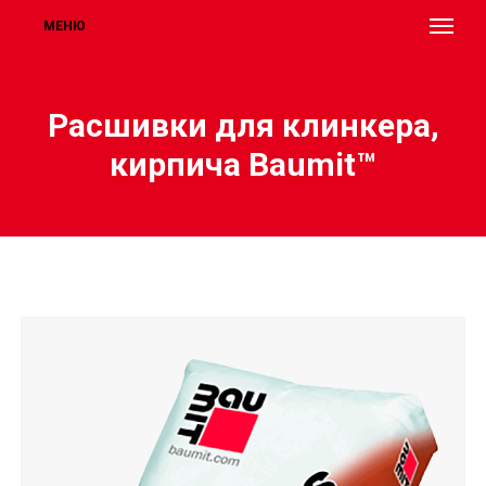
МЕНЮ
Расшивки для клинкера,
кирпича Baumit™