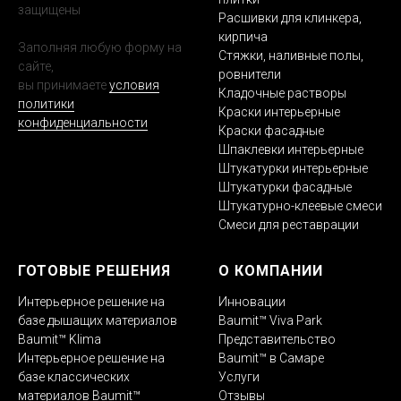
защищены
Расшивки для клинкера,
кирпича
Заполняя любую форму на
Стяжки, наливные полы,
сайте,
ровнители
вы принимаете
условия
Кладочные растворы
политики
Краски интерьерные
конфиденциальности
Краски фасадные
Шпаклевки интерьерные
Штукатурки интерьерные
Штукатурки фасадные
Штукатурно-клеевые смеси
Смеси для реставрации
ГОТОВЫЕ РЕШЕНИЯ
О КОМПАНИИ
Интерьерное решение на
Инновации
базе дышащих материалов
Baumit™ Viva Park
Baumit™ Klima
Представительство
Интерьерное решение на
Baumit™ в Самаре
базе классических
Услуги
материалов Baumit™
Отзывы